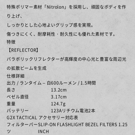
特殊ポリマー素材「Nitrolon」を採用し、頑固なボディを作
ハンドライト
ウェポンライト
り上げ、
しっかりとした心地よいグリップ感を実現。
傷つきにくく、耐摩耗性・耐久性にも優れた素材です。
特徴
リストライト
ヘッドライト
【REFLECTOR】
パラボリックリフレクターが高輝度の中心光と豊富な周辺光
の拡散ビームを生成
EAR PRO
アクセサリ・他
仕様詳細
出力 / ランタイム – 白
600ルーメン / 1.5時間
長さ
13.2cm
ベゼル直径
3.17cm
重量
124.7g
自衛隊・法執行機関
限定商品
バッテリー
123Aリチウム電池2本
G2X TACTICAL アクセサリー対応表
[サプレッサー][ハイダー]
[サイト][IR][レーザー発光]
フィルターパー
SLIP-ON FLASHLIGHT BEZEL FILTERS 1.25
ツ
INCH