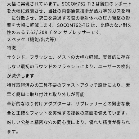
大幅に実現されています。SOCOM762-Ti2 は銃口のレポート
を大幅に減衰させ、当社の内部通気技術が熱力学的ガスを均
ハンドライト
ウェポンライト
一に分散させ、銃口を通過する際の発射体への圧力衝撃の影
響を大幅に軽減します。SOCOM762-Ti2 は、比類のない耐久
性のある 7.62/.308 チタン サプレッサーです。
スペック（機能/出力等）
リストライト
ヘッドライト
特徴
サウンド、フラッシュ、ダストの大幅な軽減。実質的に存在
しない最初のラウンドのフラッシュにより、ユーザーの検出
が減少します
EAR PRO
アクセサリ・他
特許取得済みの工具不要のファストアタッチ設計により、素
早く簡単に取り付けと取り外しが可能
革新的な取り付けアダプターは、サプレッサーとの緊密な嵌
自衛隊・法執行機関
合と正確なフィットを実現する複数の座面を備えています。
限定商品
厳しい公差と精密な穴の同心度により、優れた精度が得られ
[サプレッサー][ハイダー]
[サイト][IR][レーザー発光]
ます。