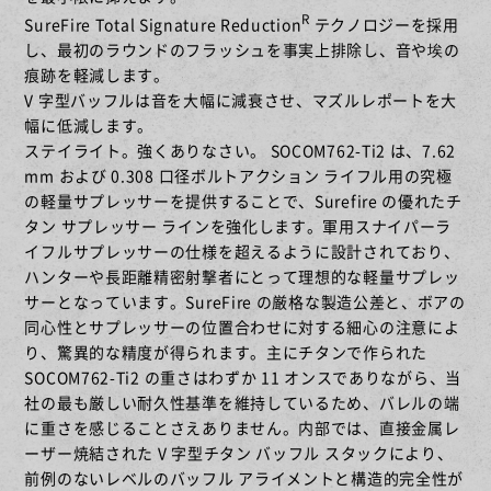
R
SureFire Total Signature Reduction
テクノロジーを採用
し、最初のラウンドのフラッシュを事実上排除し、音や埃の
痕跡を軽減します。
V 字型バッフルは音を大幅に減衰させ、マズルレポートを大
幅に低減します。
ステイライト。強くありなさい。 SOCOM762-Ti2 は、7.62
mm および 0.308 口径ボルトアクション ライフル用の究極
の軽量サプレッサーを提供することで、Surefire の優れたチ
タン サプレッサー ラインを強化します。軍用スナイパーラ
イフルサプレッサーの仕様を超えるように設計されており、
ハンターや長距離精密射撃者にとって理想的な軽量サプレッ
サーとなっています。SureFire の厳格な製造公差と、ボアの
同心性とサプレッサーの位置合わせに対する細心の注意によ
り、驚異的な精度が得られます。主にチタンで作られた
SOCOM762-Ti2 の重さはわずか 11 オンスでありながら、当
社の最も厳しい耐久性基準を維持しているため、バレルの端
に重さを感じることさえありません。内部では、直接金属レ
ーザー焼結された V 字型チタン バッフル スタックにより、
前例のないレベルのバッフル アライメントと構造的完全性が